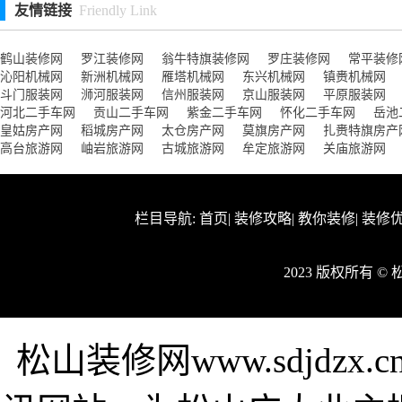
友情链接
Friendly Link
鹤山装修网
罗江装修网
翁牛特旗装修网
罗庄装修网
常平装修
沁阳机械网
新洲机械网
雁塔机械网
东兴机械网
镇赉机械网
斗门服装网
浉河服装网
信州服装网
京山服装网
平原服装网
河北二手车网
贡山二手车网
紫金二手车网
怀化二手车网
岳池
皇姑房产网
稻城房产网
太仓房产网
莫旗房产网
扎赉特旗房产
高台旅游网
岫岩旅游网
古城旅游网
牟定旅游网
关庙旅游网
栏目导航:
首页
|
装修攻略
|
教你装修
|
装修
2023 版权所有 
松山装修网www.sdjdz